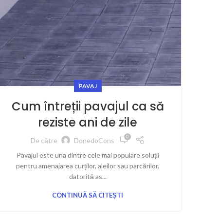
PAVAJ
Cum întreții pavajul ca să
reziste ani de zile
0
De către
DonedoCons
Pavajul este una dintre cele mai populare soluții
pentru amenajarea curților, aleilor sau parcărilor,
datorită as...
CONTINUĂ SĂ CITEȘTI