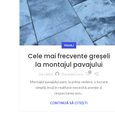
PAVAJ
Cele mai frecvente greșeli
la montajul pavajului
0
De către
DonedoCons
Montajul pavajului pare, la prima vedere, o lucrare
simplă, însă în realitate necesită atenție și
respectarea uno...
CONTINUĂ SĂ CITEȘTI