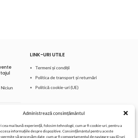
LINK-URI UTILE
vente
Termeni și condiții
tajul
Politica de transport și returnări
Politică cookie-uri (UE)
Niciun
arii
Administrează consimțământul
u
a
i cea mai bună experiență, folosim tehnologii, cum ar fi cookie-uri, pentru a
Niciun
 accesa informațiile despre dispozitive. Consimțământul pentru aceste
e permite să procesăm date, cum ar fi comportamentul de navigare sau ID-uri