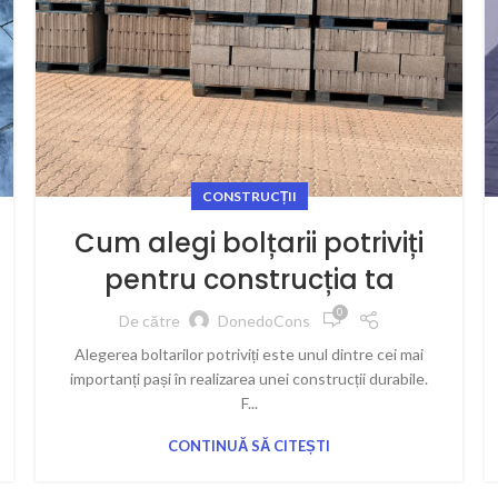
CONSTRUCȚII
Cum alegi bolțarii potriviți
pentru construcția ta
0
De către
DonedoCons
Alegerea boltarilor potriviți este unul dintre cei mai
importanți pași în realizarea unei construcții durabile.
F...
CONTINUĂ SĂ CITEȘTI