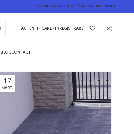
ABONEAZĂ-TE
CONTACT
ÎNTREBĂRI FRECVENTE
AUTENTIFICARE / INREGISTRARE
I
BLOG
CONTACT
17
MART.