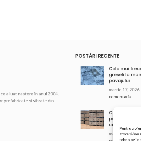
POSTĂRI RECENTE
Cele mai frec
greșeli la mon
pavajului
martie 17, 2026
ce a luat naștere în anul 2004.
comentariu
r prefabricate și vibrate din
Cum alegi bolț
potriviți pentr
construcția t
Pentru a ofer
martie 17, 2026
stoca și/sau
tehnologii n
comentariu