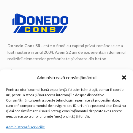
Donedo Cons SRL
este o firmă cu capital privat românesc ce a
luat naștere în anul 2004. Avem 22 ani de experiență în domeniul
realizării elementelor prefabricate și vibrate din beton.
Str. Garoafelor, nr. 2C, Oarda de Jos, Alba Iulia
Administrează consimțământul
Telefon: 0744 671 443
Telefon: 0744 671 434
Pentru a oferi cea mai bună experiență, folosim tehnologii, cum ar fi cookie-
uri, pentru a stoca și/sau accesa informațiile despre dispozitive.
Telefon Fix: 0258 815 533
Consimțământul pentru aceste tehnologii ne permite să procesăm date,
Email: office@donedocons.ro
cum ar fi comportamentul de navigare sau ID-uri unice pe acest site. Dacă nu
îți dai consimțământul sau îți retragi consimțământul dat poate avea afecte
negative asupra unor anumite funcționalități și funcții.
POSTĂRI RECENTE
Administrează serviciile