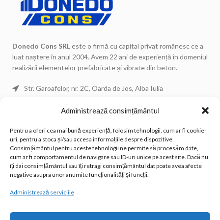
Donedo Cons SRL
este o firmă cu capital privat românesc ce a
luat naștere în anul 2004. Avem 22 ani de experiență în domeniul
realizării elementelor prefabricate și vibrate din beton.
Str. Garoafelor, nr. 2C, Oarda de Jos, Alba Iulia
Telefon: 0744 671 443
Administrează consimțământul
Telefon: 0744 671 434
Pentru a oferi cea mai bună experiență, folosim tehnologii, cum ar fi cookie-
Telefon Fix: 0258 815 533
uri, pentru a stoca și/sau accesa informațiile despre dispozitive.
Email: office@donedocons.ro
Consimțământul pentru aceste tehnologii ne permite să procesăm date,
cum ar fi comportamentul de navigare sau ID-uri unice pe acest site. Dacă nu
îți dai consimțământul sau îți retragi consimțământul dat poate avea afecte
POSTĂRI RECENTE
negative asupra unor anumite funcționalități și funcții.
Administrează serviciile
LINK-URI UTILE