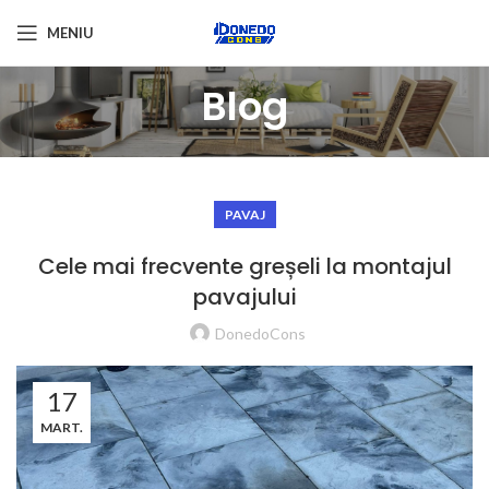
MENIU
Blog
PAVAJ
Cele mai frecvente greșeli la montajul
pavajului
DonedoCons
17
MART.