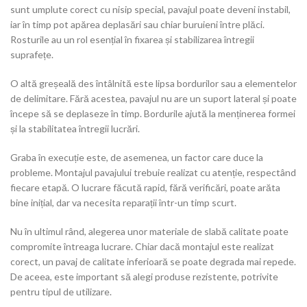
sunt umplute corect cu nisip special, pavajul poate deveni instabil,
iar în timp pot apărea deplasări sau chiar buruieni între plăci.
Rosturile au un rol esențial în fixarea și stabilizarea întregii
suprafețe.
O altă greșeală des întâlnită este lipsa bordurilor sau a elementelor
de delimitare. Fără acestea, pavajul nu are un suport lateral și poate
începe să se deplaseze în timp. Bordurile ajută la menținerea formei
și la stabilitatea întregii lucrări.
Graba în execuție este, de asemenea, un factor care duce la
probleme. Montajul pavajului trebuie realizat cu atenție, respectând
fiecare etapă. O lucrare făcută rapid, fără verificări, poate arăta
bine inițial, dar va necesita reparații într-un timp scurt.
Nu în ultimul rând, alegerea unor materiale de slabă calitate poate
compromite întreaga lucrare. Chiar dacă montajul este realizat
corect, un pavaj de calitate inferioară se poate degrada mai repede.
De aceea, este important să alegi produse rezistente, potrivite
pentru tipul de utilizare.