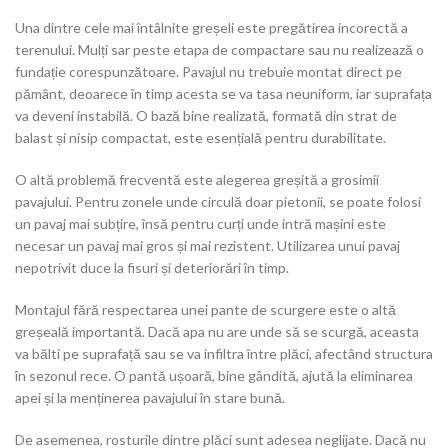
Una dintre cele mai întâlnite greșeli este pregătirea incorectă a
terenului. Mulți sar peste etapa de compactare sau nu realizează o
fundație corespunzătoare. Pavajul nu trebuie montat direct pe
pământ, deoarece în timp acesta se va tasa neuniform, iar suprafața
va deveni instabilă. O bază bine realizată, formată din strat de
balast și nisip compactat, este esențială pentru durabilitate.
O altă problemă frecventă este alegerea greșită a grosimii
pavajului. Pentru zonele unde circulă doar pietonii, se poate folosi
un pavaj mai subțire, însă pentru curți unde intră mașini este
necesar un pavaj mai gros și mai rezistent. Utilizarea unui pavaj
nepotrivit duce la fisuri și deteriorări în timp.
Montajul fără respectarea unei pante de scurgere este o altă
greșeală importantă. Dacă apa nu are unde să se scurgă, aceasta
va bălti pe suprafață sau se va infiltra între plăci, afectând structura
în sezonul rece. O pantă ușoară, bine gândită, ajută la eliminarea
apei și la menținerea pavajului în stare bună.
De asemenea, rosturile dintre plăci sunt adesea neglijate. Dacă nu