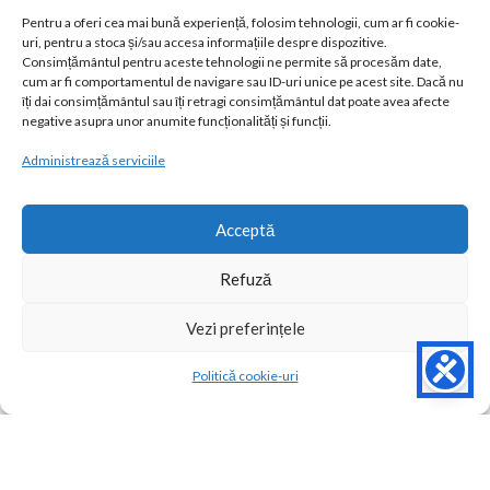
Donedo Cons SRL
este o firmă cu capital privat românesc ce a
Pentru a oferi cea mai bună experiență, folosim tehnologii, cum ar fi cookie-
luat naștere în anul 2004. Avem 22 ani de experiență în domeniul
uri, pentru a stoca și/sau accesa informațiile despre dispozitive.
realizării elementelor prefabricate și vibrate din beton.
Consimțământul pentru aceste tehnologii ne permite să procesăm date,
cum ar fi comportamentul de navigare sau ID-uri unice pe acest site. Dacă nu
îți dai consimțământul sau îți retragi consimțământul dat poate avea afecte
Str. Garoafelor, nr. 2C, Oarda de Jos, Alba Iulia
negative asupra unor anumite funcționalități și funcții.
Telefon: 0744 671 443
Administrează serviciile
Telefon: 0744 671 434
Telefon Fix: 0258 815 533
Acceptă
Email: office@donedocons.ro
Refuză
POSTĂRI RECENTE
Vezi preferințele
LINK-URI UTILE
Politică cookie-uri
Magazin
Lista de dorințe
Contul meu
© 2026
Donedo Cons
| Powered by
Xplication