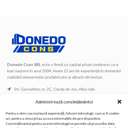
Donedo Cons SRL
este o firmă cu capital privat românesc ce a
luat naștere în anul 2004. Avem 22 ani de experiență în domeniul
realizării elementelor prefabricate și vibrate din beton.
Str. Garoafelor, nr. 2C, Oarda de Jos, Alba Iulia
Telefon: 0744 671 443
Administrează consimțământul
Telefon: 0744 671 434
Pentru a oferi cea mai bună experiență, folosim tehnologii, cum ar fi cookie-
Telefon Fix: 0258 815 533
uri, pentru a stoca și/sau accesa informațiile despre dispozitive.
Email: office@donedocons.ro
Consimțământul pentru aceste tehnologii ne permite să procesăm date,