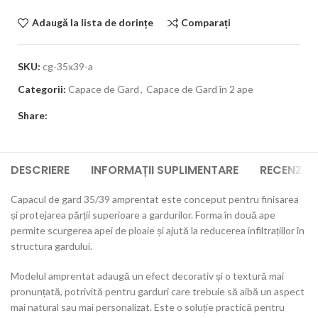
Adaugă la lista de dorințe
Comparați
SKU:
cg-35x39-a
Categorii:
Capace de Gard
,
Capace de Gard în 2 ape
Share:
DESCRIERE
INFORMAȚII SUPLIMENTARE
RECENZII 
Capacul de gard 35/39 amprentat este conceput pentru finisarea
și protejarea părții superioare a gardurilor. Forma în două ape
permite scurgerea apei de ploaie și ajută la reducerea infiltrațiilor în
structura gardului.
Modelul amprentat adaugă un efect decorativ și o textură mai
pronunțată, potrivită pentru garduri care trebuie să aibă un aspect
mai natural sau mai personalizat. Este o soluție practică pentru