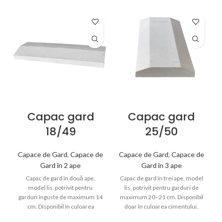
Capac gard
Capac gard
18/49
25/50
Capace de Gard
,
Capace de
Capace de Gard
,
Capace de
Gard în 2 ape
Gard în 3 ape
Capac de gard în două ape,
Capac de gard în trei ape, model
model lis, potrivit pentru
lis, potrivit pentru garduri de
garduri înguste de maximum 14
maximum 20–21 cm. Disponibil
cm. Disponibil în culoarea
doar în culoarea cimentului,
cimentului sau în variante
oferă protecție eficientă și un