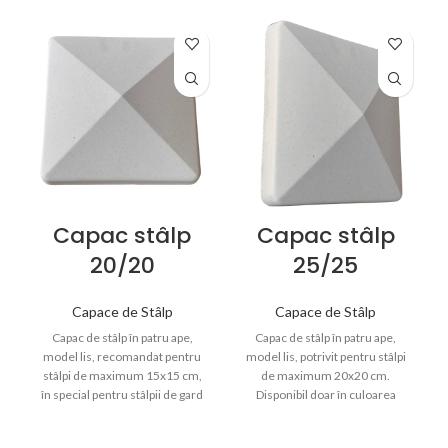
Capac stâlp
Capac stâlp
20/20
25/25
Capace de Stâlp
Capace de Stâlp
Capac de stâlp în patru ape,
Capac de stâlp în patru ape,
model lis, recomandat pentru
model lis, potrivit pentru stâlpi
stâlpi de maximum 15x15 cm,
de maximum 20x20 cm.
în special pentru stâlpii de gard
Disponibil doar în culoarea
cu plăci de beton. Disponibil
cimentului, oferă protecție și un
doar în culoarea cimentului.
finisaj uniform pentru