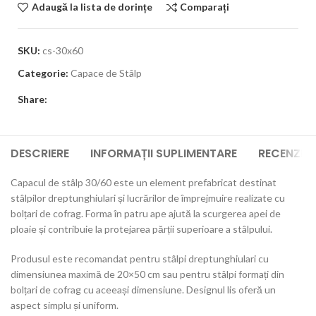
Adaugă la lista de dorințe
Comparați
SKU:
cs-30x60
Categorie:
Capace de Stâlp
Share:
DESCRIERE
INFORMAȚII SUPLIMENTARE
RECENZII 
Capacul de stâlp 30/60 este un element prefabricat destinat
stâlpilor dreptunghiulari și lucrărilor de împrejmuire realizate cu
bolțari de cofrag. Forma în patru ape ajută la scurgerea apei de
ploaie și contribuie la protejarea părții superioare a stâlpului.
Produsul este recomandat pentru stâlpi dreptunghiulari cu
dimensiunea maximă de 20×50 cm sau pentru stâlpi formați din
bolțari de cofrag cu aceeași dimensiune. Designul lis oferă un
aspect simplu și uniform.