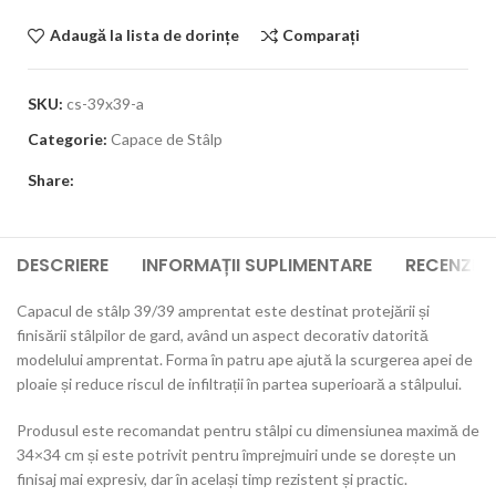
Adaugă la lista de dorințe
Comparați
SKU:
cs-39x39-a
Categorie:
Capace de Stâlp
Share:
DESCRIERE
INFORMAȚII SUPLIMENTARE
RECENZII 
Capacul de stâlp 39/39 amprentat este destinat protejării și
finisării stâlpilor de gard, având un aspect decorativ datorită
modelului amprentat. Forma în patru ape ajută la scurgerea apei de
ploaie și reduce riscul de infiltrații în partea superioară a stâlpului.
Produsul este recomandat pentru stâlpi cu dimensiunea maximă de
34×34 cm și este potrivit pentru împrejmuiri unde se dorește un
finisaj mai expresiv, dar în același timp rezistent și practic.