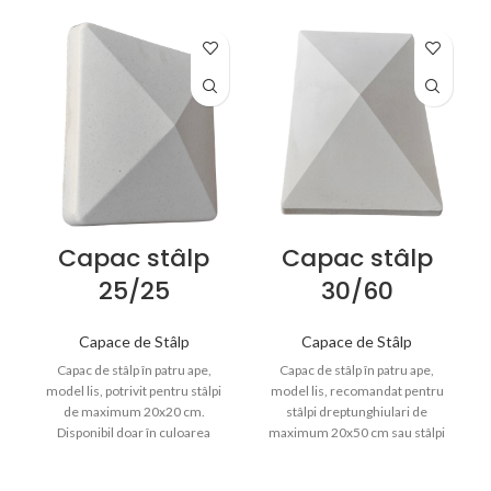
Capac stâlp
Capac stâlp
25/25
30/60
Capace de Stâlp
Capace de Stâlp
Capac de stâlp în patru ape,
Capac de stâlp în patru ape,
model lis, potrivit pentru stâlpi
model lis, recomandat pentru
de maximum 20x20 cm.
stâlpi dreptunghiulari de
Disponibil doar în culoarea
maximum 20x50 cm sau stâlpi
cimentului, oferă protecție și un
formați din bolțari de cofrag.
finisaj uniform pentru
Disponibil doar în culoarea