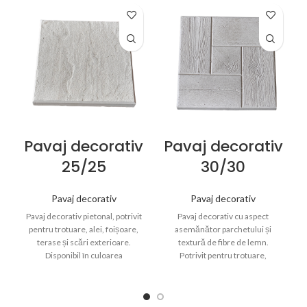
Pavaj decorativ
Pavaj decorativ
25/25
30/30
Pavaj decorativ
Pavaj decorativ
Pavaj decorativ pietonal, potrivit
Pavaj decorativ cu aspect
pentru trotuare, alei, foișoare,
asemănător parchetului și
terase și scări exterioare.
textură de fibre de lemn.
Disponibil în culoarea
Potrivit pentru trotuare,
cimentului, color sau bicolor,
foișoare și terase, disponibil gri,
oferă un finisaj estetic și
color sau bicolor.
practic.