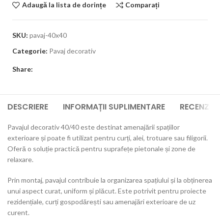
Adaugă la lista de dorințe
Comparați
SKU:
pavaj-40x40
Categorie:
Pavaj decorativ
Share:
DESCRIERE
INFORMAȚII SUPLIMENTARE
RECENZII 
Pavajul decorativ 40/40 este destinat amenajării spațiilor
exterioare și poate fi utilizat pentru curți, alei, trotuare sau filigorii.
Oferă o soluție practică pentru suprafețe pietonale și zone de
relaxare.
Prin montaj, pavajul contribuie la organizarea spațiului și la obținerea
unui aspect curat, uniform și plăcut. Este potrivit pentru proiecte
rezidențiale, curți gospodărești sau amenajări exterioare de uz
curent.