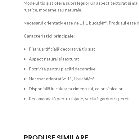
Modelul tip șist oferă suprafețelor un aspect texturat și mai 
rustice, moderne sau naturale.
Necesarul orientativ este de 11,1 bucăți/m². Produsul este dis
Caracteristici principale:
Piatră artificială decorativă tip șist
Aspect natural și texturat
Potrivită pentru placări decorative
Necesar orientativ: 11,1 bucăți/m²
Disponibilă în culoarea cimentului, color și bicolor
Recomandată pentru fațade, socluri, garduri și pereți
PRODUSE SIMILARE