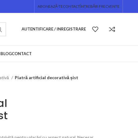
ABONEAZĂ-TE
CONTACT
ÎNTREBĂRI FRECVENTE
AUTENTIFICARE / INREGISTRARE
I
BLOG
CONTACT
rativă
Piatră artificial decorativă șist
al
st
 potrivită pentru placări cu aspect natural. Necesar