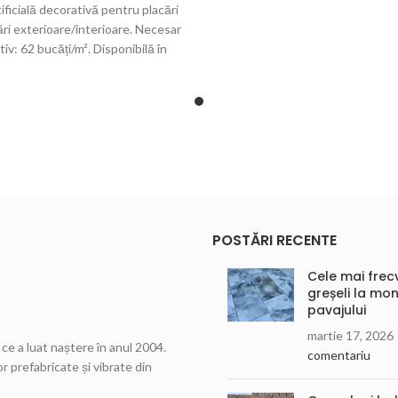
tificială decorativă pentru placări
ări exterioare/interioare. Necesar
tiv: 62 bucăți/m². Disponibilă în
variantă color și bicolor.
POSTĂRI RECENTE
Cele mai frec
greșeli la mon
pavajului
martie 17, 2026
ce a luat naștere în anul 2004.
comentariu
r prefabricate și vibrate din