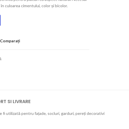
în culoarea cimentului, color și bicolor.
Comparați
ă
T SI LIVRARE
i utilizată pentru fațade, socluri, garduri, pereți decorativi