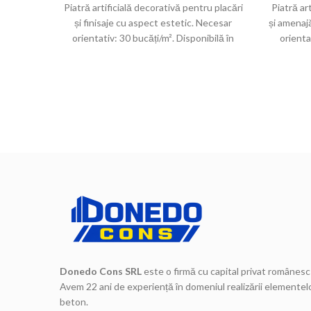
Piatră artificială decorativă pentru placări
Piatră ar
și finisaje cu aspect estetic. Necesar
și amenaj
orientativ: 30 bucăți/m². Disponibilă în
orienta
culoarea cimentului, color și bicolor.
Donedo Cons SRL
este o firmă cu capital privat românesc 
Avem 22 ani de experiență în domeniul realizării elementelo
beton.