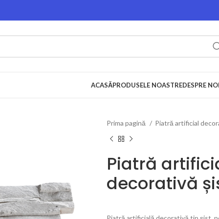
ACASĂ
PRODUSELE NOASTRE
DESPRE NO
Prima pagină
Piatră artificial deco
Piatră artifici
decorativă și
Piatră artificială decorativă tip șist,