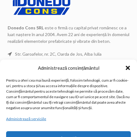
Donedo Cons SRL
este o firmă cu capital privat românesc ce a
luat naștere în anul 2004. Avem 22 ani de experiență în domeniul
realizării elementelor prefabricate și vibrate din beton.
Str. Garoafelor, nr. 2C, Oarda de Jos, Alba Iulia
Telefon: 0744 671 443
Administrează consimțământul
Telefon: 0744 671 434
Pentru a oferi cea mai bună experiență, folosim tehnologii, cum ar fi cookie-
Telefon Fix: 0258 815 533
uri, pentru a stoca și/sau accesa informațiile despre dispozitive.
Email: office@donedocons.ro
Consimțământul pentru aceste tehnologii ne permite să procesăm date,
cum ar fi comportamentul de navigare sau ID-uri unice pe acest site. Dacă nu
îți dai consimțământul sau îți retragi consimțământul dat poate avea afecte
POSTĂRI RECENTE
negative asupra unor anumite funcționalități și funcții.
Administrează serviciile
LINK-URI UTILE