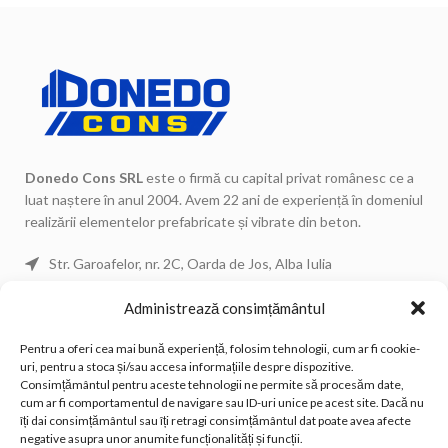
Donedo Cons SRL
este o firmă cu capital privat românesc ce a
luat naștere în anul 2004. Avem 22 ani de experiență în domeniul
realizării elementelor prefabricate și vibrate din beton.
Str. Garoafelor, nr. 2C, Oarda de Jos, Alba Iulia
Telefon: 0744 671 443
Administrează consimțământul
Telefon: 0744 671 434
Pentru a oferi cea mai bună experiență, folosim tehnologii, cum ar fi cookie-
Telefon Fix: 0258 815 533
uri, pentru a stoca și/sau accesa informațiile despre dispozitive.
Email: office@donedocons.ro
Consimțământul pentru aceste tehnologii ne permite să procesăm date,
cum ar fi comportamentul de navigare sau ID-uri unice pe acest site. Dacă nu
îți dai consimțământul sau îți retragi consimțământul dat poate avea afecte
POSTĂRI RECENTE
negative asupra unor anumite funcționalități și funcții.