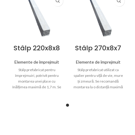
Stâlp 220x8x8
Stâlp 270x8x7
Elemente de împrejmuit
Elemente de împrejmuit
Stâlp prefabricat pentru
Stâlp prefabricat utilizat ca
împrejmuiri, potrivit pentru
spalier pentru viță de vie, mure
montarea unei plase cu
și zmeură. Se recomandă
înălțimea maximă de 1,7 m. Se
montarea la o distanță maximă
recomandă montarea stâlpilor
de 3 m între stâlpi, în funcție de
la o distanță de aproximativ 2–
cultura și sistemul de susținere.
2,5 m între ei.