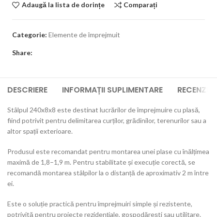
Adaugă la lista de dorințe
Comparați
Categorie:
Elemente de împrejmuit
Share:
DESCRIERE
INFORMAȚII SUPLIMENTARE
RECENZII 
Stâlpul 240x8x8 este destinat lucrărilor de împrejmuire cu plasă,
fiind potrivit pentru delimitarea curților, grădinilor, terenurilor sau a
altor spații exterioare.
Produsul este recomandat pentru montarea unei plase cu înălțimea
maximă de 1,8–1,9 m. Pentru stabilitate și execuție corectă, se
recomandă montarea stâlpilor la o distanță de aproximativ 2 m între
ei.
Este o soluție practică pentru împrejmuiri simple și rezistente,
potrivită pentru proiecte rezidențiale, gospodărești sau utilitare.