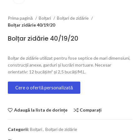
Prima pagină
Bolțari
Bolțari de zidărie
Bolțar zidărie 40/19/20
Bolțar zidărie 40/19/20
Bolțar de zidărie utilizat pentru fose septice de mari dimensiuni,
construcții anexe, garduri și lucrări mortuare. Necesar
orientativ: 12 bucăți/m² și 2,5 bucăți/M.L.
Cere o ofertă personalizată
Adaugă la lista de dorințe
Comparați
Categorii:
Bolțari
,
Bolțari de zidărie