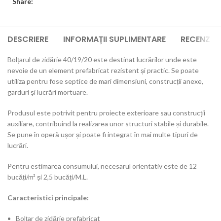
Share:
DESCRIERE
INFORMAȚII SUPLIMENTARE
RECENZII 
Bolțarul de zidărie 40/19/20 este destinat lucrărilor unde este
nevoie de un element prefabricat rezistent și practic. Se poate
utiliza pentru fose septice de mari dimensiuni, construcții anexe,
garduri și lucrări mortuare.
Produsul este potrivit pentru proiecte exterioare sau construcții
auxiliare, contribuind la realizarea unor structuri stabile și durabile.
Se pune în operă ușor și poate fi integrat în mai multe tipuri de
lucrări.
Pentru estimarea consumului, necesarul orientativ este de 12
bucăți/m² și 2,5 bucăți/M.L.
Caracteristici principale:
Bolțar de zidărie prefabricat