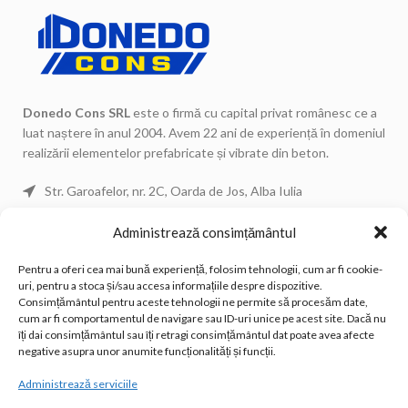
Donedo Cons SRL
este o firmă cu capital privat românesc ce a
luat naștere în anul 2004. Avem 22 ani de experiență în domeniul
realizării elementelor prefabricate și vibrate din beton.
Str. Garoafelor, nr. 2C, Oarda de Jos, Alba Iulia
Telefon: 0744 671 443
Administrează consimțământul
Telefon: 0744 671 434
Telefon Fix: 0258 815 533
Pentru a oferi cea mai bună experiență, folosim tehnologii, cum ar fi cookie-
uri, pentru a stoca și/sau accesa informațiile despre dispozitive.
Email: office@donedocons.ro
Consimțământul pentru aceste tehnologii ne permite să procesăm date,
cum ar fi comportamentul de navigare sau ID-uri unice pe acest site. Dacă nu
îți dai consimțământul sau îți retragi consimțământul dat poate avea afecte
POSTĂRI RECENTE
negative asupra unor anumite funcționalități și funcții.
Administrează serviciile
LINK-URI UTILE