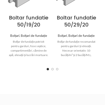
Boltar fundatie
Boltar fundatie
50/19/20
50/29/20
Bolțari
,
Bolțari de fundație
Bolțari
,
Bolțari de fundație
Bolțar de fundație potrivit
Bolțar de fundație recomandat
pentru garduri, fose septice,
pentru garduri și elevații.
compartimentări, cămine de
Necesar orientativ: 10
apă, elevații și lucrări mortuare.
bucăți/m² și 2 bucăți/M.L.
Necesar orientativ: 10
bucăți/m² și 2 bucăți/M.L.