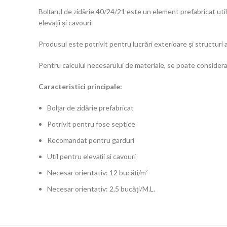
Bolțarul de zidărie 40/24/21 este un element prefabricat util
elevații și cavouri.
Produsul este potrivit pentru lucrări exterioare și structuri a
Pentru calculul necesarului de materiale, se poate considera
Caracteristici principale:
Bolțar de zidărie prefabricat
Potrivit pentru fose septice
Recomandat pentru garduri
Util pentru elevații și cavouri
Necesar orientativ: 12 bucăți/m²
Necesar orientativ: 2,5 bucăți/M.L.