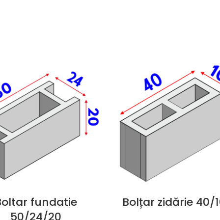
Boltar fundatie
Bolțar zidărie 40/
50/24/20