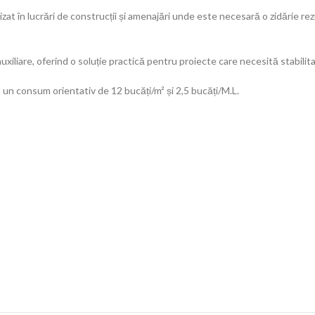
izat în lucrări de construcții și amenajări unde este necesară o zidărie r
uxiliare, oferind o soluție practică pentru proiecte care necesită stabilita
 un consum orientativ de 12 bucăți/m² și 2,5 bucăți/M.L.