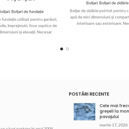
Bolțari
,
Bolțari de zidărie
Bolțar de zidărie potrivit pentru
Bolțari
,
Bolțari de fundație
apă de mici dimensiuni și compar
e fundație utilizat pentru garduri,
interioare sau exterioare. Ne
ivile, împrejmuiri, fose septice de
orientativ: 12 bucăți/m² și 2,5 bu
dimensiuni și elevații. Necesar
iv: 12 bucăți/m² și 2,5 bucăți/M.L.
POSTĂRI RECENTE
Cele mai frec
greșeli la mon
pavajului
martie 17, 2026
ce a luat naștere în anul 2004.