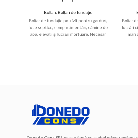
Bolțari
,
Bolțari de fundație
Bolțar de fundație potrivit pentru garduri,
Bolțar d
fose septice, compartimentări, cămine de
lucrări c
apă, elevații și lucrări mortuare. Necesar
mari 
orientativ: 10 bucăți/m² și 2 bucăți/M.L.
orientat
Donedo Cons SRL
este o firmă cu capital privat românesc 