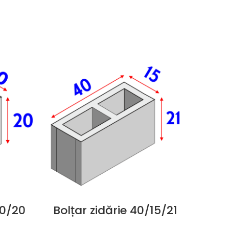
10/20
Bolțar zidărie 40/15/21
Bolț