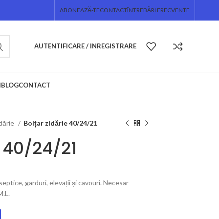
ABONEAZĂ-TE
CONTACT
ÎNTREBĂRI FRECVENTE
AUTENTIFICARE / INREGISTRARE
I
BLOG
CONTACT
idărie
Bolțar zidărie 40/24/21
e 40/24/21
septice, garduri, elevații și cavouri. Necesar
M.L.