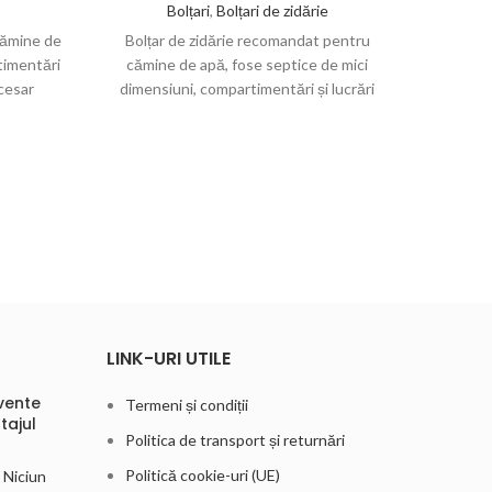
Bolțari
,
Bolțari de zidărie
 cămine de
Bolțar de zidărie recomandat pentru
Bolța
timentări
cămine de apă, fose septice de mici
septic
cesar
dimensiuni, compartimentări și lucrări
anexe, g
căți/M.L.
mortuare. Necesar orientativ: 12 bucăți/m²
orientat
și 2,5 bucăți/M.L.
LINK-URI UTILE
vente
Termeni și condiții
tajul
Politica de transport și returnări
Politică cookie-uri (UE)
Niciun