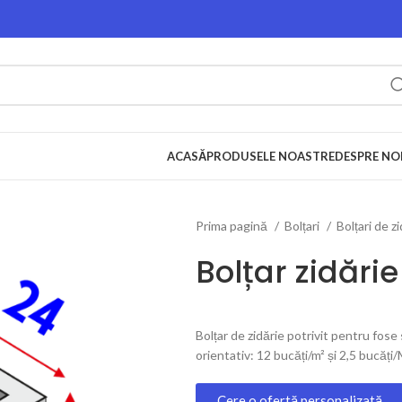
ACASĂ
PRODUSELE NOASTRE
DESPRE NO
Prima pagină
Bolțari
Bolțari de z
Bolțar zidări
Bolțar de zidărie potrivit pentru fose 
orientativ: 12 bucăți/m² și 2,5 bucăți/
Cere o ofertă personalizată