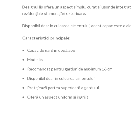
Designul lis oferă un aspect simplu, curat și ușor de integra
rezidențiale și amenajări exterioare.
Disponibil doar în culoarea cimentului, acest capac este o al
Caracteristici principale:
Capac de gard în două ape
Model lis
Recomandat pentru garduri de maximum 16 cm
Disponibil doar în culoarea cimentului
Protejează partea superioară a gardului
Oferă un aspect uniform și îngrijit