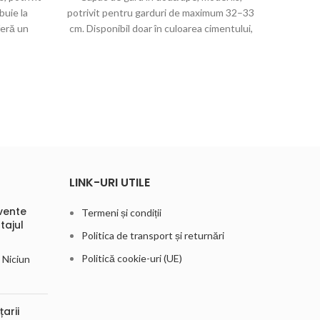
buie la
potrivit pentru garduri de maximum 32–33
recoma
feră un
cm. Disponibil doar în culoarea cimentului,
37–38 
ent.
este ideal pentru protecția și finisarea
cimentu
gardurilor mai late.
late
LINK-URI UTILE
vente
Termeni și condiții
tajul
Politica de transport și returnări
Politică cookie-uri (UE)
Niciun
arii