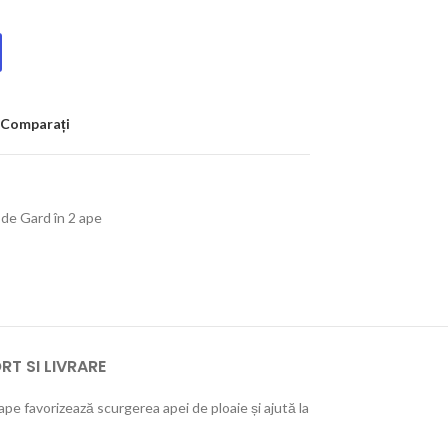
Comparați
de Gard în 2 ape
T SI LIVRARE
ape favorizează scurgerea apei de ploaie și ajută la