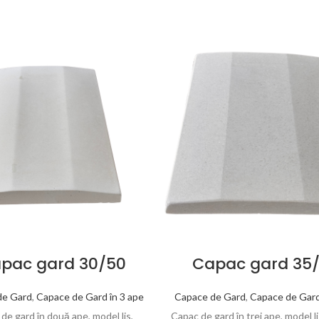
pac gard 30/50
Capac gard 35
de Gard
,
Capace de Gard în 3 ape
Capace de Gard
,
Capace de Gard
de gard în două ape, model lis,
Capac de gard în trei ape, model li