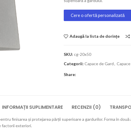
superioară a gardului.
Cere o ofertă personalizată
Adaugă la lista de dorințe
SKU:
cg-20x50
Categorii:
Capace de Gard
,
Capace 
Share:
INFORMAȚII SUPLIMENTARE
RECENZII (0)
TRANSPOR
ntru finisarea și protejarea părții superioare a gardurilor. Forma în două 
 factorii exteriori.