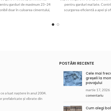
 pentru garduri de maximum 23–24
pentru garduri mai late. Contri
nibil doar în culoarea cimentului,
scurgerea eficientă a apei și o
ecomandat pentru protejarea și
finisaj solid, curat și rezist
sarea superioară a gardurilor.
POSTĂRI RECENTE
Cele mai frec
greșeli la mon
pavajului
martie 17, 2026
ce a luat naștere în anul 2004.
comentariu
r prefabricate și vibrate din
Cum alegi bolț