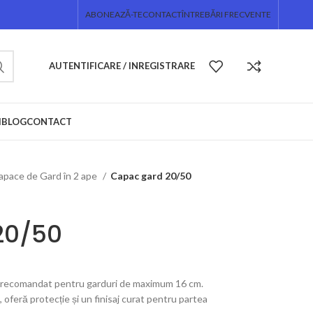
ABONEAZĂ-TE
CONTACT
ÎNTREBĂRI FRECVENTE
AUTENTIFICARE / INREGISTRARE
I
BLOG
CONTACT
apace de Gard în 2 ape
Capac gard 20/50
20/50
s, recomandat pentru garduri de maximum 16 cm.
, oferă protecție și un finisaj curat pentru partea