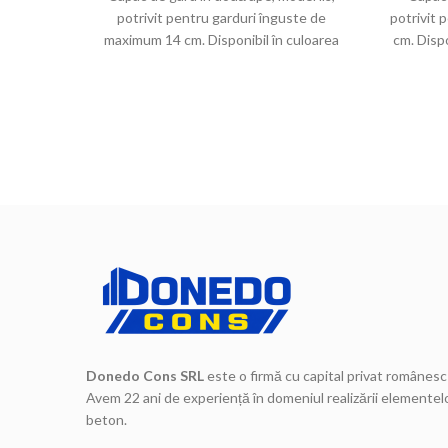
potrivit pentru garduri înguste de
potrivit
maximum 14 cm. Disponibil în culoarea
cm. Dispo
cimentului sau în variante colorate, este
este r
ideal pentru protejarea și finisarea
fini
superioară a gardurilor.
Donedo Cons SRL
este o firmă cu capital privat românesc 
Avem 22 ani de experiență în domeniul realizării elementelo
beton.