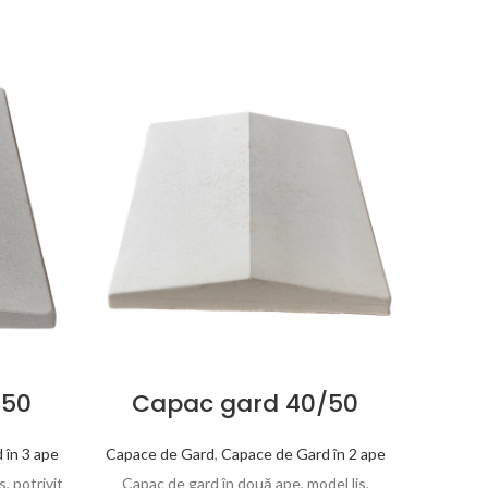
/50
Capac gard 40/50
Ca
 în 3 ape
Capace de Gard
,
Capace de Gard în 2 ape
Capace 
s, potrivit
Capac de gard în două ape, model lis,
Capac