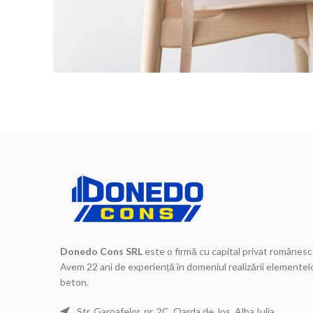
Donedo Cons SRL
este o firmă cu capital privat românesc 
Avem 22 ani de experiență în domeniul realizării elementelo
beton.
Str. Garoafelor, nr. 2C, Oarda de Jos, Alba Iulia