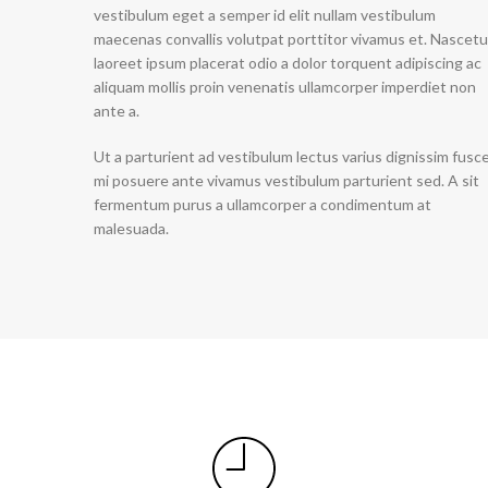
vestibulum eget a semper id elit nullam vestibulum
maecenas convallis volutpat porttitor vivamus et. Nascetu
laoreet ipsum placerat odio a dolor torquent adipiscing ac
aliquam mollis proin venenatis ullamcorper imperdiet non
ante a.
Ut a parturient ad vestibulum lectus varius dignissim fusc
mi posuere ante vivamus vestibulum parturient sed. A sit
fermentum purus a ullamcorper a condimentum at
malesuada.