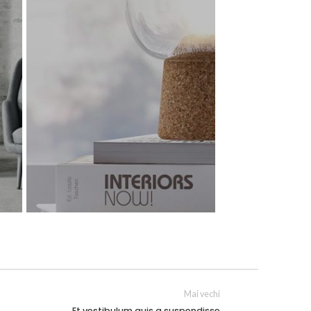
Mai vechi
Et vestibulum quis a suspendisse