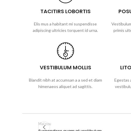
TACITIRS LOBORTIS
POS
Elis mus a habitant mi suspendisse
Vestibulum
adipiscing ultricies torquent id urna.
primis ult
VESTIBULUM MOLLIS
LIT
Blandit nibh at accumsan a a sed et diam
Egestas a
himenaeos aliquet ad sagittis.
vestibul
Mai nou
Suspendisse quam at vestibulum