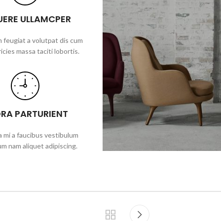
UERE ULLAMCPER
 feugiat a volutpat dis cum
ricies massa taciti lobortis.
ORA PARTURIENT
 mi a faucibus vestibulum
um nam aliquet adipiscing.