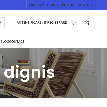
ABONEAZĂ-TE
CONTACT
ÎNTREBĂRI FRECVENTE
AUTENTIFICARE / INREGISTRARE
I
BLOG
CONTACT
 dignis