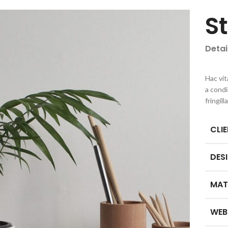
S
Detai
Hac vit
a cond
fringil
CLI
DES
MAT
WEB