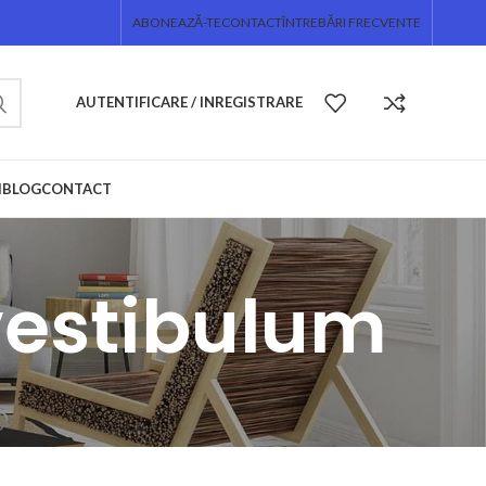
ABONEAZĂ-TE
CONTACT
ÎNTREBĂRI FRECVENTE
AUTENTIFICARE / INREGISTRARE
I
BLOG
CONTACT
vestibulum