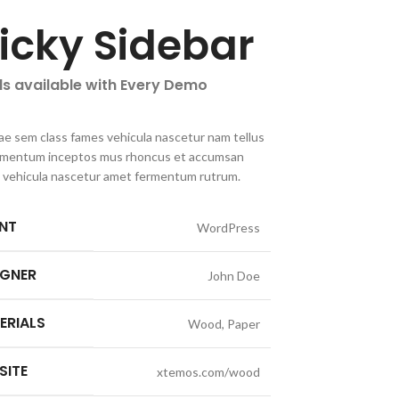
ticky Sidebar
ls available with Every Demo
ae sem class fames vehicula nascetur nam tellus
imentum inceptos mus rhoncus et accumsan
la vehicula nascetur amet fermentum rutrum.
ENT
WordPress
IGNER
John Doe
ERIALS
Wood, Paper
SITE
xtemos.com/wood