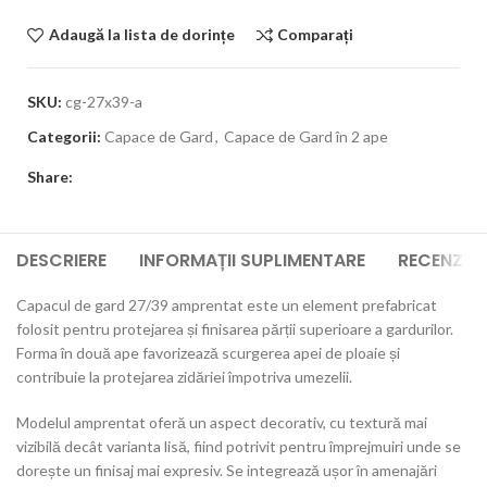
Adaugă la lista de dorințe
Comparați
SKU:
cg-27x39-a
Categorii:
Capace de Gard
,
Capace de Gard în 2 ape
Share:
DESCRIERE
INFORMAȚII SUPLIMENTARE
RECENZII 
Capacul de gard 27/39 amprentat este un element prefabricat
folosit pentru protejarea și finisarea părții superioare a gardurilor.
Forma în două ape favorizează scurgerea apei de ploaie și
contribuie la protejarea zidăriei împotriva umezelii.
Modelul amprentat oferă un aspect decorativ, cu textură mai
vizibilă decât varianta lisă, fiind potrivit pentru împrejmuiri unde se
dorește un finisaj mai expresiv. Se integrează ușor în amenajări