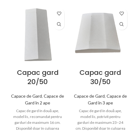
Capac gard
Capac gard
20/50
30/50
Capace de Gard
,
Capace de
Capace de Gard
,
Capace de
Gard în 2 ape
Gard în 3 ape
Capac de gard în două ape,
Capac de gard în două ape,
model lis, recomandat pentru
model lis, potrivit pentru
garduri de maximum 16 cm.
garduri de maximum 23–24
Disponibil doar în culoarea
cm. Disponibil doar în culoarea
cimentului, oferă protecție și un
cimentului, este recomandat