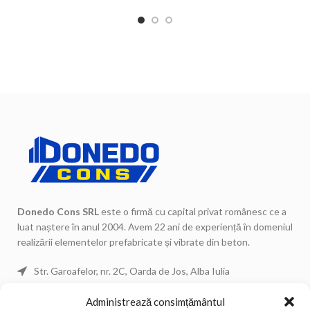
finisaj curat pentru partea
pentru protejarea și finisarea
superioară a gardului.
superioară a gardurilor.
Donedo Cons SRL
este o firmă cu capital privat românesc ce a
luat naștere în anul 2004. Avem 22 ani de experiență în domeniul
realizării elementelor prefabricate și vibrate din beton.
Str. Garoafelor, nr. 2C, Oarda de Jos, Alba Iulia
Telefon: 0744 671 443
Administrează consimțământul