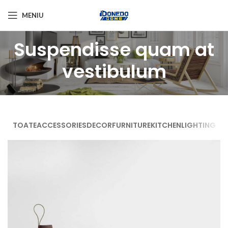
MENIU
Suspendisse quam at
vestibulum
TOATE
ACCESSORIES
DECOR
FURNITURE
KITCHEN
LIGHTING