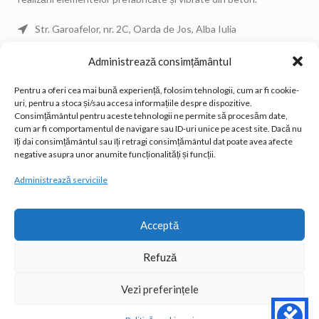
Str. Garoafelor, nr. 2C, Oarda de Jos, Alba Iulia
Telefon: 0744 671 443
Administrează consimțământul
Telefon: 0744 671 434
Pentru a oferi cea mai bună experiență, folosim tehnologii, cum ar fi cookie-
Telefon Fix: 0258 815 533
uri, pentru a stoca și/sau accesa informațiile despre dispozitive.
Email: office@donedocons.ro
Consimțământul pentru aceste tehnologii ne permite să procesăm date,
cum ar fi comportamentul de navigare sau ID-uri unice pe acest site. Dacă nu
îți dai consimțământul sau îți retragi consimțământul dat poate avea afecte
POSTĂRI RECENTE
negative asupra unor anumite funcționalități și funcții.
Administrează serviciile
LINK-URI UTILE
Acceptă
© 2026
Donedo Cons
| Powered by
Xplication
Refuză
Vezi preferințele